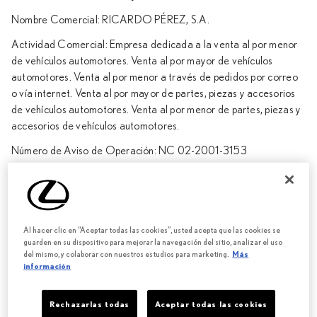
Nombre Comercial: RICARDO PÉREZ, S.A.
Actividad Comercial: Empresa dedicada a la venta al por menor
de vehículos automotores. Venta al por mayor de vehículos
automotores. Venta al por menor a través de pedidos por correo
o vía internet. Venta al por mayor de partes, piezas y accesorios
de vehículos automotores. Venta al por menor de partes, piezas y
accesorios de vehículos automotores.
Número de Aviso de Operación: NC 02-2001-3153
RUC. 305-414-68335 DV49
Ubicación: Provincia de Panamá, Distrito de Panamá,
Corregimiento de Bella Vista, Urbanización Obarrio, Calle Vía
Al hacer clic en “Aceptar todas las cookies”, usted acepta que las cookies se
Brasil y Avenida Samuel Lewis, Edificio Ricardo Pérez, S.A.,
guarden en su dispositivo para mejorar la navegación del sitio, analizar el uso
del mismo, y colaborar con nuestros estudios para marketing.
Más
Teléfono: (+507) 210-7000,
información
Correo: atenciontoyota@toyotarp.com
Rechazarlas todas
Aceptar todas las cookies
1.2 Formas de pago por Internet: