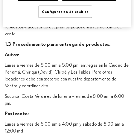
Para ventas por Internet a través de la página web
Configuración de cookies
www.toyotarp.com o aplicaciones, Ricardo Pérez S.A. acepta
pagos por transferencia bancaria, tarjeta de crédito y para
repuestos y accesorios aceptamos pagos a través de punto de
venta.
1.3 Procedimiento para entrega de productos:
Autos:
Lunes a viernes de 8:00 am a 5:00 pm, entregas en la Ciudad de
Panamá, Chiriquí (David), Chitré y Las Tablas. Para otras
locaciones debe contactarse con nuestro departamento de
Ventas y coordinar cita.
Sucursal Costa Verde es de lunes a viernes de 8:00 am a 6:00
pm.
Postventa:
Lunes a viernes de 8:00 am a 4:00 pm y sábado de 8:00 am a
12:00 md