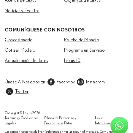
Acerca de Lexus
Objetivos de Lexus
Noticias y Eventos
COMUNÍQUESE CON NOSOTROS
Concesionario
Prueba de Manejo
Cotizar Modelo
Programe un Servicio
Actualización de datos
Lexus 10
Únase A Nosotros En
Facebook
Instagram
Twitter
TOME EL VOLANTE
Copyright © Lexus
2026
Términos y Condiciones
Política de Privacidad y
Lexus
Haga una cita con su concesionario más cercano para
Legales
Protección de Datos
International
conducir su modelo preferido.
Las especificaciones del vehículo pueden variar según el mercado. Comuníquese con