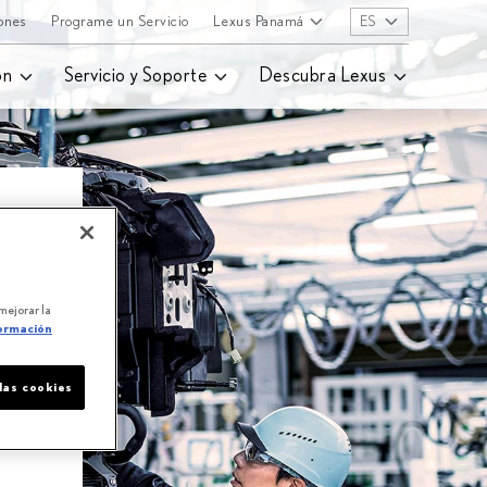
ones
Programe un Servicio
Lexus Panamá
ES
ón
Servicio y Soporte
Descubra Lexus
 mejorar la
ormación
las cookies