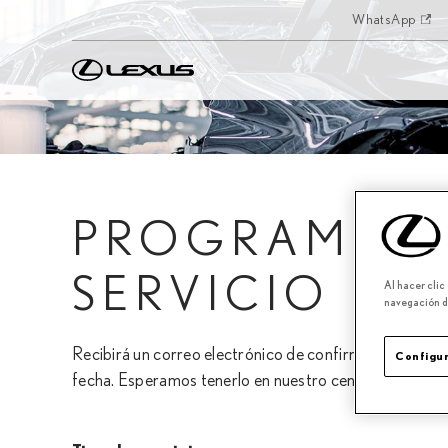
WhatsApp
PROGRAME U
SERVICIO
Al hacer clic
navegación de
Recibirá un correo electrónico de confirmación y un re
Configur
fecha. Esperamos tenerlo en nuestro centro de servici