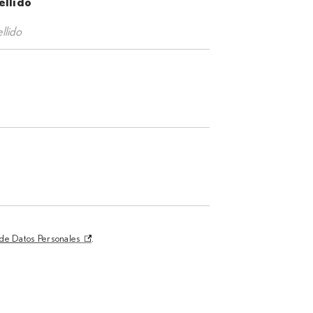
ellido
n de Datos Personales
.