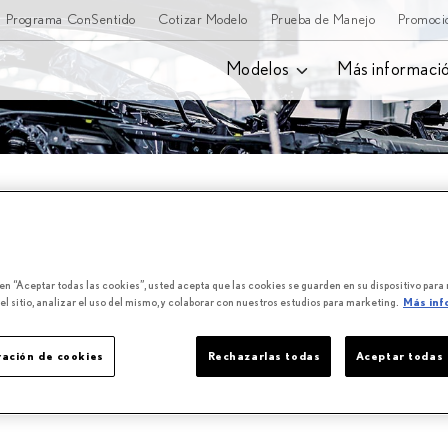
Programa ConSentido
Cotizar Modelo
Prueba de Manejo
Promoci
Modelos
Más informaci
N
 en “Aceptar todas las cookies”, usted acepta que las cookies se guarden en su dispositivo para
l sitio, analizar el uso del mismo, y colaborar con nuestros estudios para marketing.
Más inf
cordatorio de que su servicio se acerca a la
ación de cookies
Rechazarlas todas
Aceptar todas 
o.