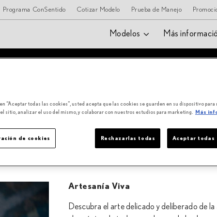
Programa ConSentido
Cotizar Modelo
Prueba de Manejo
Promoci
Modelos
Más informaci
 en “Aceptar todas las cookies”, usted acepta que las cookies se guarden en su dispositivo para
l sitio, analizar el uso del mismo, y colaborar con nuestros estudios para marketing.
Más inf
rá un correo electrónico de confirmación de Lexus en breve.
ación de cookies
Rechazarlas todas
Aceptar todas 
Artesanía Viva
Descubra el arte delicado y deliberado de la 