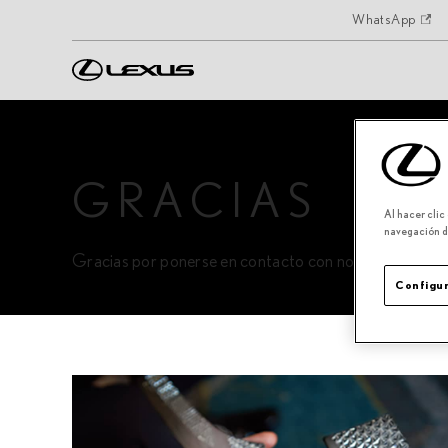
WhatsApp
GRACIAS
Al hacer clic
navegación de
Gracias por ponerse en contacto con nosotros. Recibi
Configur