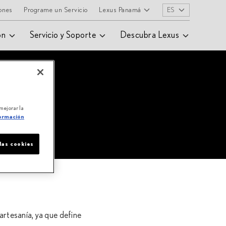
ones
Programe un Servicio
Lexus Panamá
ES
ón
Servicio y Soporte
Descubra Lexus
 mejorar la
ormación
las cookies
artesanía, ya que define